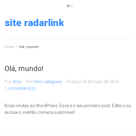
0
site radarlink
home
/
Olá, mundo!
Olá, mundo!
Por
elcio
Em
Sem categoria
Postou
14 de maio de 2024
1 comentário(s)
Boas-vindas ao WordPress. Esse é o seu primeiro post. Edite-o ou
exclua-o, e então comece a escrever!