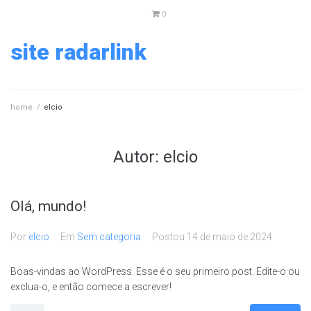
0
site radarlink
home
/
elcio
Autor:
elcio
Olá, mundo!
Por
elcio
Em
Sem categoria
Postou
14 de maio de 2024
Boas-vindas ao WordPress. Esse é o seu primeiro post. Edite-o ou
exclua-o, e então comece a escrever!